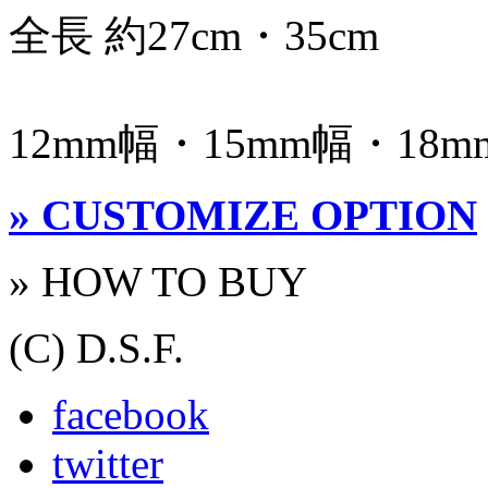
全長 約27cm・35cm
12mm幅・15mm幅・18m
» CUSTOMIZE OPTION
» HOW TO BUY
(C) D.S.F.
facebook
twitter