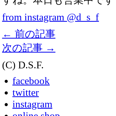
from instagram @d_s_f
←
前の記事
次の記事
→
(C) D.S.F.
facebook
twitter
instagram
online shop