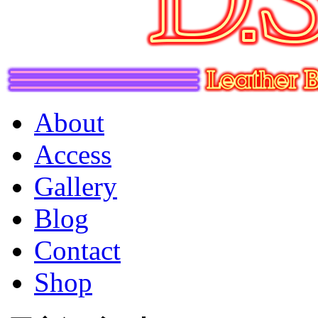
About
Access
Gallery
Blog
Contact
Shop