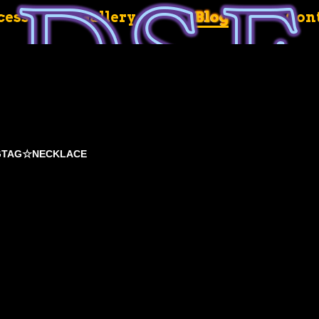
cess
Gallery
Blog
Con
GTAG☆NECKLACE