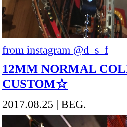
from instagram @d_s_f
12MM NORMAL COL
CUSTOM☆
2017.08.25
|
BEG.