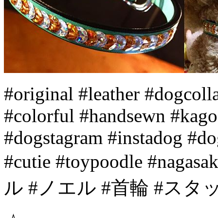
#original #leather #dogcol
#colorful #handsewn #kago
#dogstagram #instadog #dog
#cutie #toypoodle #n
ル #ノエル #首輪 #ス