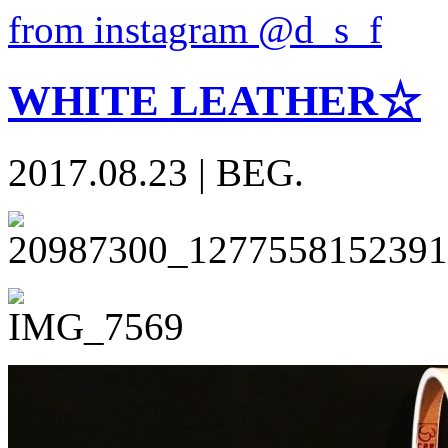
from instagram @d_s_f
WHITE LEATHER☆
2017.08.23
|
BEG.