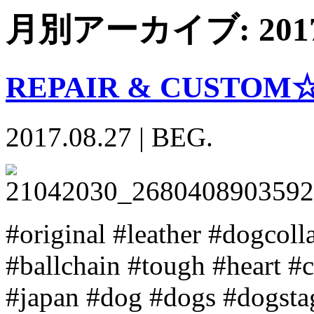
月別アーカイブ:
20
REPAIR & CUSTOM
2017.08.27
|
BEG.
#original #leather #dogcoll
#ballchain #tough #heart 
#japan #dog #dogs #dogsta