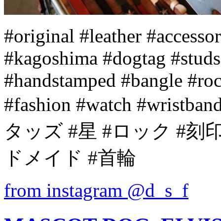
#original #leather #access
#kagoshima #dogtag #studs
#handstamped #bangle #rock
#fashion #watch #wris
タッズ #星 #ロック #刻
ドメイド #首輪
from instagram @d_s_f