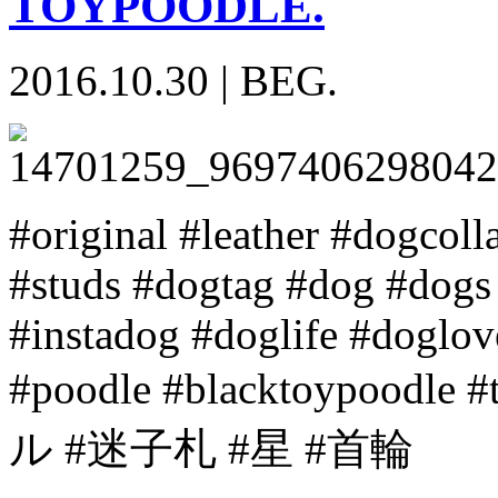
TOYPOODLE.
2016.10.30
|
BEG.
#original #leather #dogcoll
#studs #dogtag #dog #dogs
#instadog #doglife #doglo
#poodle #blacktoypoodl
ル #迷子札 #星 #首輪