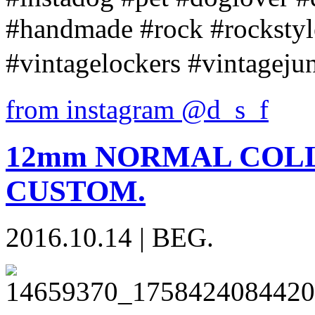
#handmade #rock #rockstyl
#vintagelockers #vintageju
from instagram @d_s_f
12mm NORMAL COLLA
CUSTOM.
2016.10.14
|
BEG.