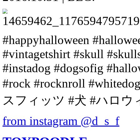
#happyhalloween #hallowee
#vintagetshirt #skull #skul
#instadog #dogsofig #hall
#rock #rocknroll #whitedo
スフィッツ #犬 #ハロウ
from instagram @d_s_f