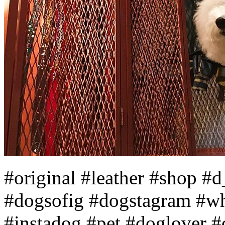
#original #leather #shop 
#dogsofig #dogstagram #wh
#instadog #pet #doglover #d