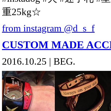
重25kg☆
from instagram @d_s_f
CUSTOM MADE ACCE
2016.10.25
|
BEG.