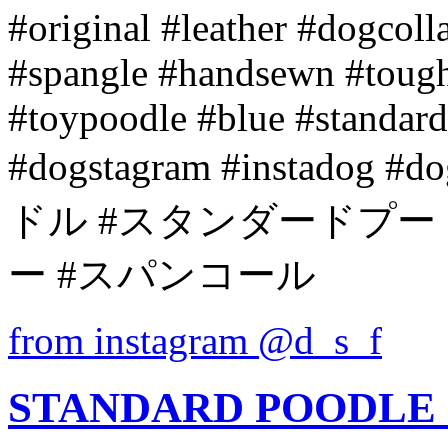
#original #leather #dogcoll
#spangle #handsewn #tough
#toypoodle #blue #standar
#dogstagram #instadog #
ドル #スタンダードプード
ー #スパンコール
from instagram @d_s_f
STANDARD POODLE 