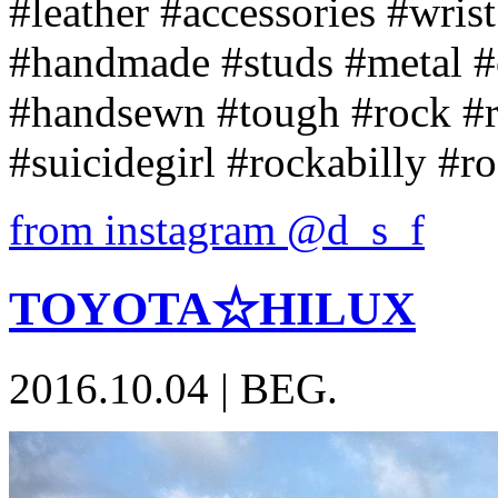
#leather #accessories #wr
#handmade #studs #metal #c
#handsewn #tough #rock #r
#suicidegirl #rockabilly #r
from instagram @d_s_f
TOYOTA☆HILUX
2016.10.04
|
BEG.