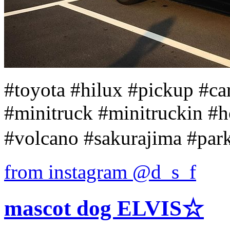
#toyota #hilux #pickup #ca
#minitruck #minitruckin #h
#volcano #sakurajima 
from instagram @d_s_f
mascot dog ELVIS☆