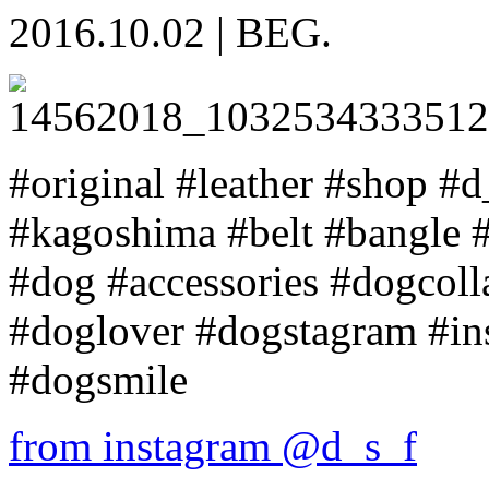
2016.10.02
|
BEG.
#original #leather #shop #
#kagoshima #belt #bangle #
#dog #accessories #dogcoll
#doglover #dogstagram #in
#dogsmile
from instagram @d_s_f