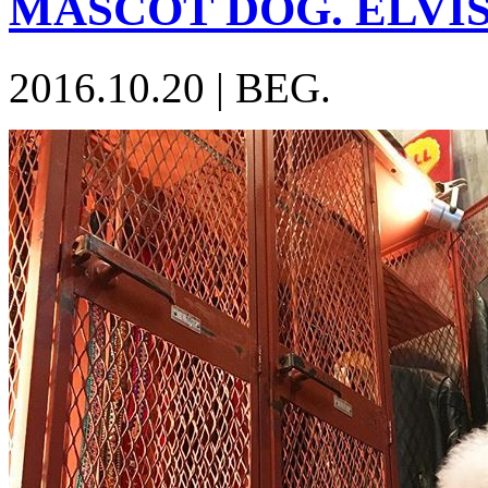
MASCOT DOG. ELVI
2016.10.20
|
BEG.