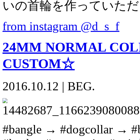
いの首輪を作っていただ
from instagram @d_s_f
24MM NORMAL COLL
CUSTOM☆
2016.10.12
|
BEG.
#bangle → #dogcollar → #be