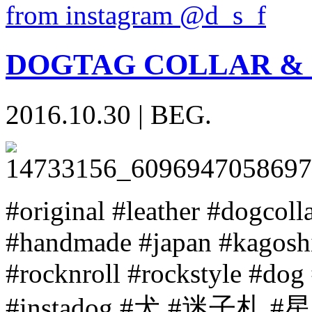
from instagram @d_s_f
DOGTAG COLLAR &
2016.10.30
|
BEG.
#original #leather #dogcol
#handmade #japan #kagoshi
#rocknroll #rockstyle #do
#instadog #犬 #迷