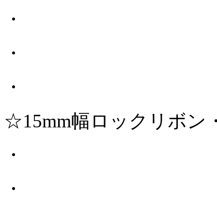
・
・
・
☆15mm幅ロックリボン
・
・