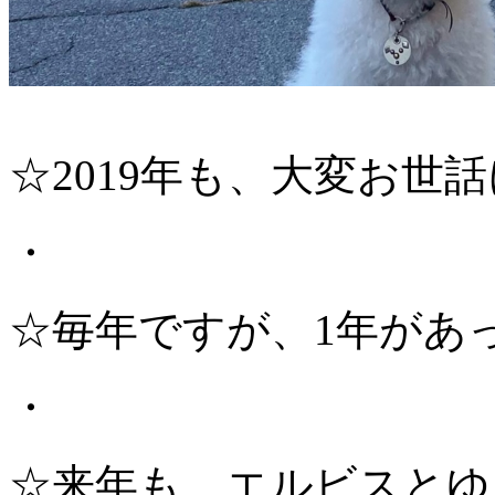
☆2019年も、大変お世
・
☆毎年ですが、1年があ
・
☆来年も、エルビスとゆ