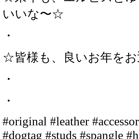
いいな〜☆
・
☆皆様も、良いお年をお
・
・
#original #leather #accesso
#dogtag #studs #spangle 