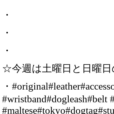
・
・
・
☆今週は土曜日と日曜日
・#original#leather#accesso
#wristband#dogleash#belt 
#maltese#tokyo#dogtag#st