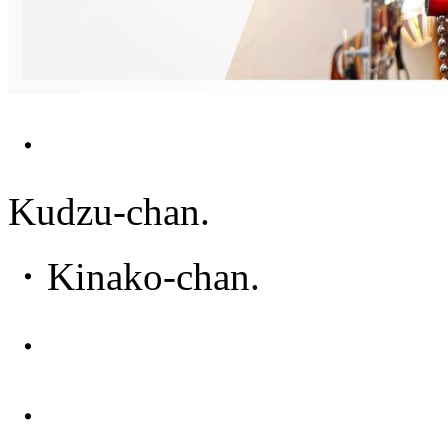
・
Kudzu-chan.
・Kinako-chan.
・
・