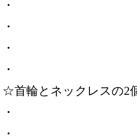
・
・
・
・
☆首輪とネックレスの2
・
・