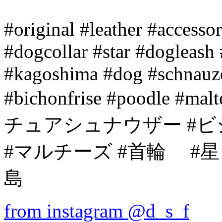
#original #leather #accesso
#dogcollar #star #dogleash
#kagoshima #dog #schnauze
#bichonfrise #poodle
チュアシュナウザー #
#マルチーズ #首輪 #
島
from instagram @d_s_f