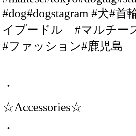
・
☆Accessories☆
・