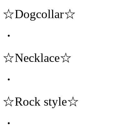
☆Dogcollar☆
・
☆Necklace☆
・
☆Rock style☆
・