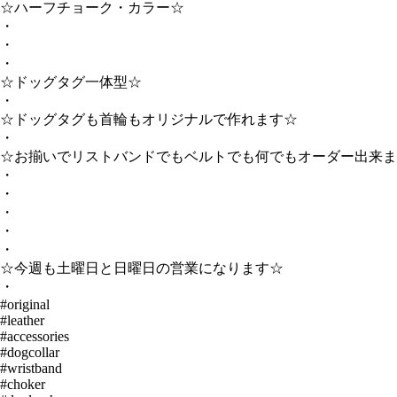
☆ハーフチョーク・カラー☆
・
・
・
☆ドッグタグ一体型☆
・
☆ドッグタグも首輪もオリジナルで作れます☆
・
☆お揃いでリストバンドでもベルトでも何でもオーダー出来ま
・
・
・
・
・
☆今週も土曜日と日曜日の営業になります☆
・
#original
#leather
#accessories
#dogcollar
#wristband
#choker