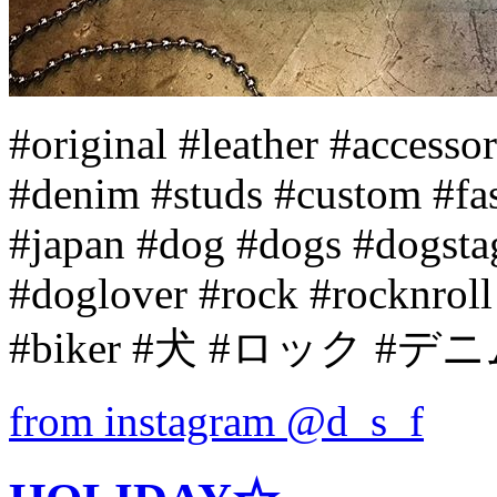
#original #leather #accesso
#denim #studs #custom #f
#japan #dog #dogs #dogsta
#doglover #rock #rocknroll
#biker #犬 #ロック #
from instagram @d_s_f