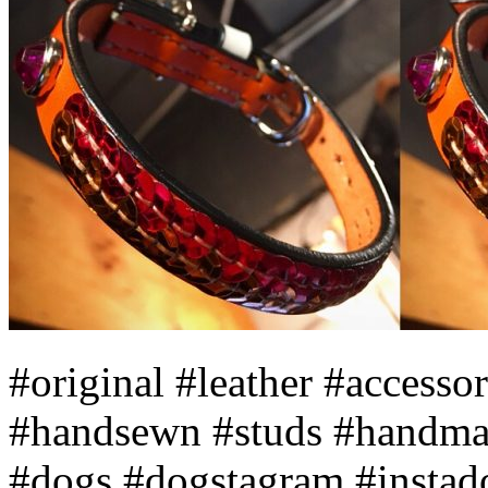
#original #leather #accesso
#handsewn #studs #handma
#dogs #dogstagram #instad