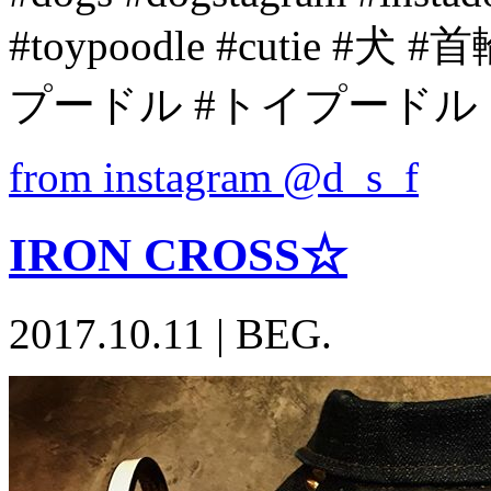
#toypoodle #cutie 
プードル #トイプードル
from instagram @d_s_f
IRON CROSS☆
2017.10.11
|
BEG.