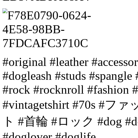
#original #leather #accesso
#dogleash #studs #spangle
#rock #rocknroll #fashion 
#vintagetshirt #70
ト #首輪 #ロック #dog #dogs
#doglover #doglife