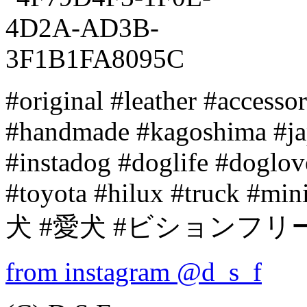
#original #leather #accesso
#handmade #kagoshima #ja
#instadog #doglife #doglov
#toyota #hilux #truck #mini
犬 #愛犬 #ビションフリー
from instagram @d_s_f