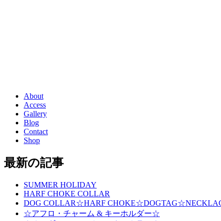
About
Access
Gallery
Blog
Contact
Shop
最新の記事
SUMMER HOLIDAY
HARF CHOKE COLLAR
DOG COLLAR☆HARF CHOKE☆DOGTAG☆NECKLA
☆アフロ・チャーム & キーホルダー☆