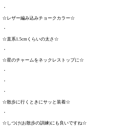
・
☆レザー編み込みチョークカラー☆
・
☆直系1.5cmくらいの太さ☆
・
☆星のチャームをネックレストップに☆
・
・
・
☆散歩に行くときにサッと装着☆
・
☆しつけ(お散歩の訓練)にも良いですね☆