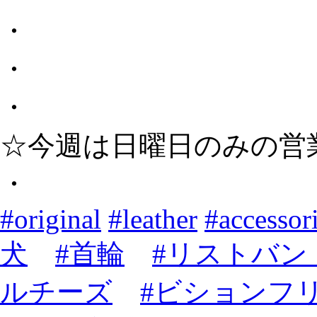
・
・
・
☆今週は日曜日のみの営
・
#original
#leather
#accessor
犬
#首輪
#リストバン
ルチーズ
#ビションフリ