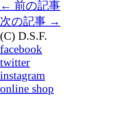
←
前の記事
次の記事
→
(C) D.S.F.
facebook
twitter
instagram
online shop