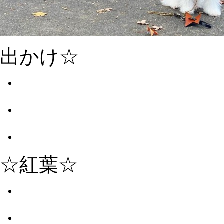
出かけ☆
・
・
・
☆紅葉☆
・
・