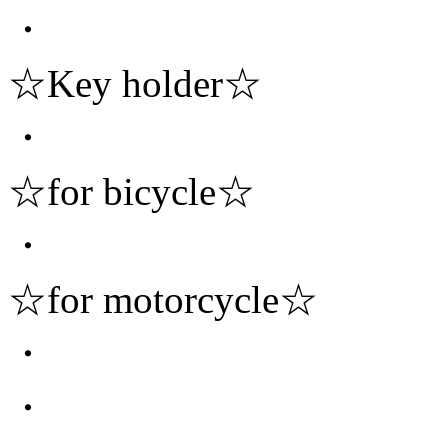
・
☆Key holder☆
・
☆for bicycle☆
・
☆for motorcycle☆
・
・