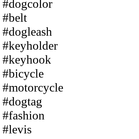
#dogcolor
#belt
#dogleash
#keyholder
#keyhook
#bicycle
#motorcycle
#dogtag
#fashion
#levis