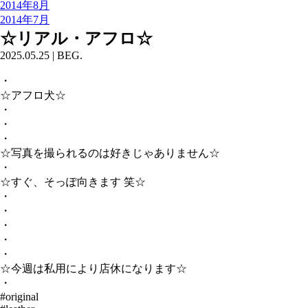
2014年8月
2014年7月
☆リアル・アフロ☆
2025.05.25
|
BEG.
・
☆アフロ犬☆
・
・
・
☆写真を撮られるのは好きじゃありません☆
・
☆すぐ、そっぽ向きます 笑☆
・
・
・
・
・
☆今週は私用により店休になります☆
・
#original