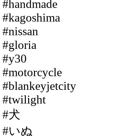
#handmade
#kagoshima
#nissan
#gloria
#y30
#motorcycle
#blankeyjetcity
#twilight
#犬
#いぬ