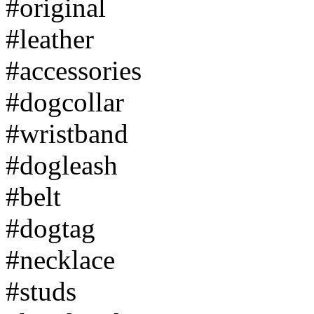
#original
#leather
#accessories
#dogcollar
#wristband
#dogleash
#belt
#dogtag
#necklace
#studs