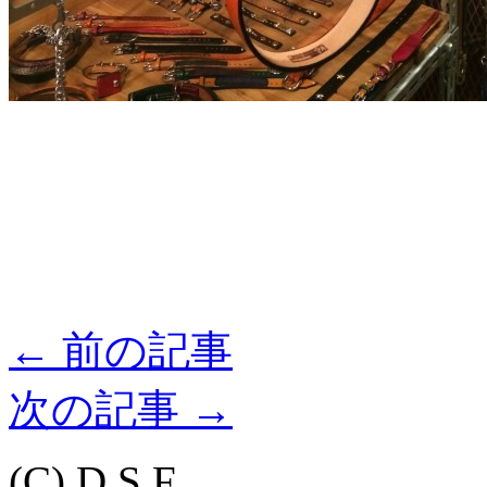
←
前の記事
次の記事
→
(C) D.S.F.