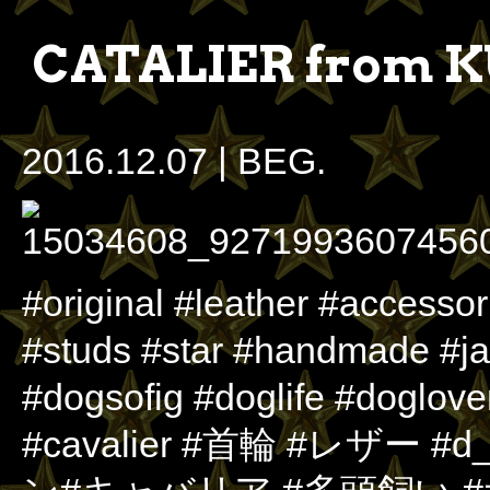
CATALIER from
2016.12.07
|
BEG.
#original #leather #accessor
#studs #star #handmade #j
#dogsofig #doglife #doglov
#cavalier #首輪 #レザー 