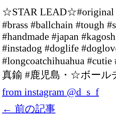
☆STAR LEAD☆#original #le
#brass #ballchain #tough #
#handmade #japan #kagosh
#instadog #doglife #doglov
#longcoatchihuahua #
真鍮 #鹿児島・☆ボール
from instagram @d_s_f
←
前の記事