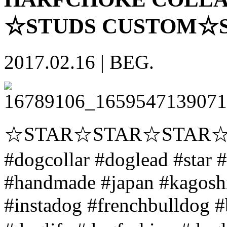
☆STUDS CUSTOM☆
2017.02.16
|
BEG.
☆STAR☆STAR☆STAR☆#origi
#dogcollar #doglead #star 
#handmade #japan #kagosh
#instadog #frenchbulldog 