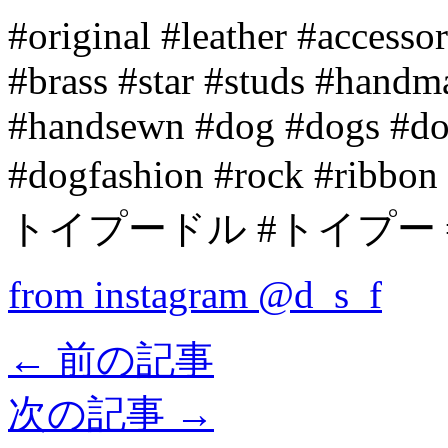
#original #leather #accesso
#brass #star #studs #hand
#handsewn #dog #dogs #do
#dogfashion #rock #ribbon
トイプードル #トイプー 
from instagram @d_s_f
←
前の記事
次の記事
→