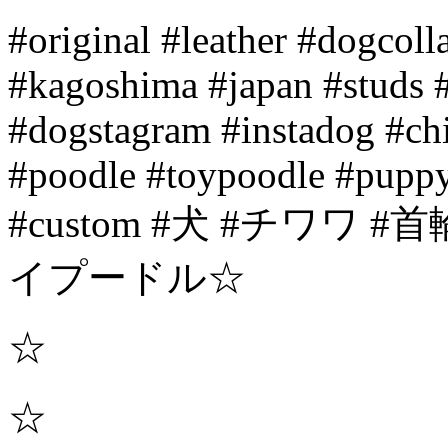
#original #leather #dogcol
#kagoshima #japan #studs #
#dogstagram #instadog #ch
#poodle #toypoodle #puppy
#custom #犬 #チワワ 
イプードル☆
☆
☆