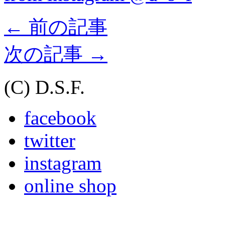
←
前の記事
次の記事
→
(C) D.S.F.
facebook
twitter
instagram
online shop