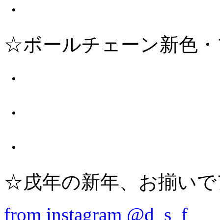
・
☆ボールチェーン新色・
・
・
・
☆戌年の新年、お揃いで
from instagram @d_s_f