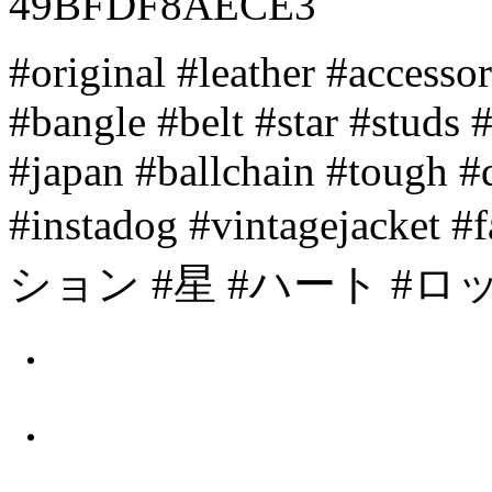
#original #leather #accesso
#bangle #belt #star #studs
#japan #ballchain #tough 
#instadog #vintagejacke
ション #星 #ハート #ロック
・
・