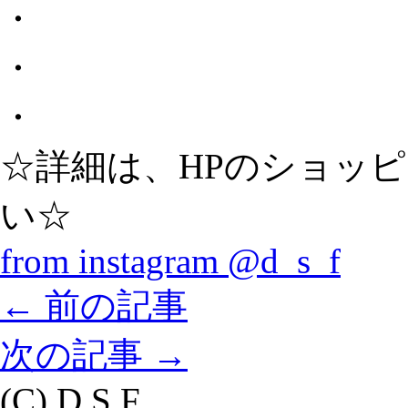
・
・
・
☆詳細は、HPのショッ
い☆
from instagram @d_s_f
←
前の記事
次の記事
→
(C) D.S.F.