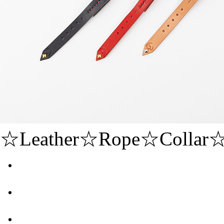
☆Leather☆Rope☆Collar
・
・
・