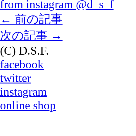
from instagram @d_s_f
←
前の記事
次の記事
→
(C) D.S.F.
facebook
twitter
instagram
online shop