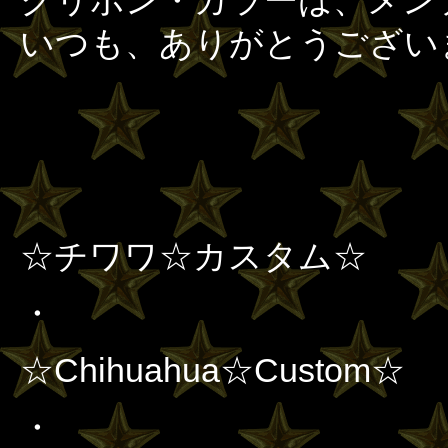
☆チワワ☆カスタム☆
・
☆Chihuahua☆Custom☆
・