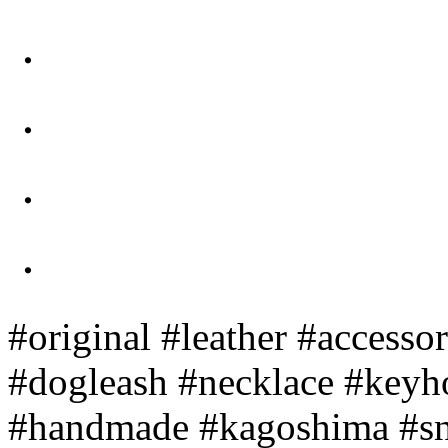
・
・
・
・
#original #leather #accesso
#dogleash #necklace #keyho
#handmade #kagoshima #sn