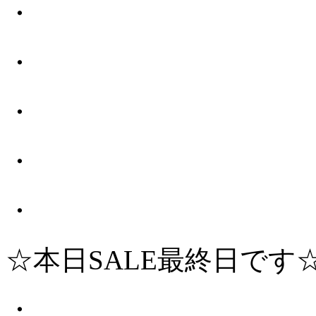
・
・
・
・
・
☆本日SALE最終日です
・