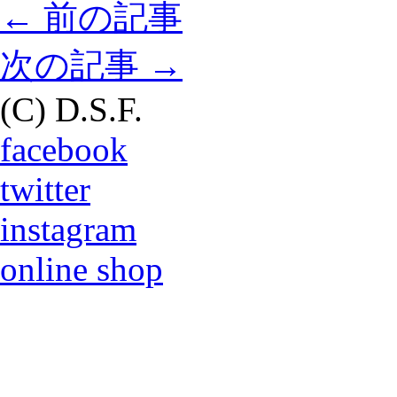
←
前の記事
次の記事
→
(C) D.S.F.
facebook
twitter
instagram
online shop