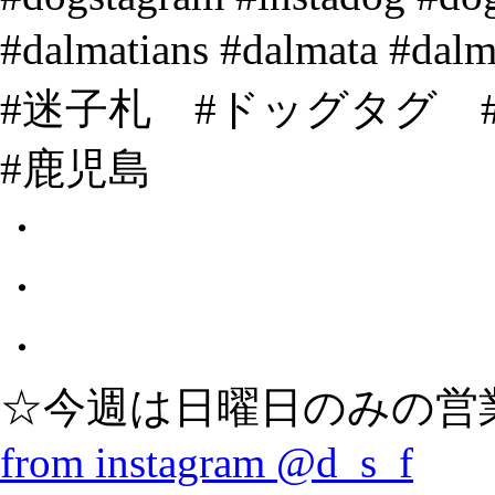
#dalmatians #dalmata 
#迷子札 #ドッグタグ 
#鹿児島
・
・
・
☆今週は日曜日のみの営
from instagram @d_s_f