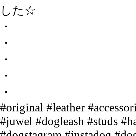
した☆
・
・
・
・
・
#original #leather #accessor
#juwel #dogleash #studs #
#dogstagram #instadog #dog