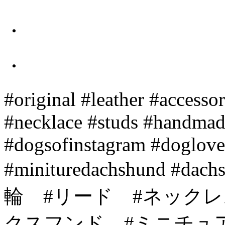
・
・
#original #leather #accesso
#necklace #studs #handma
#dogsofinstagram #doglove
#minituredachshund #dac
輪 #リード #ネックレ
クスフンド #ミニチュア