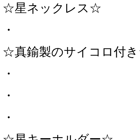
☆星ネックレス☆
・
☆真鍮製のサイコロ付き
・
・
・
☆星キーホルダー☆