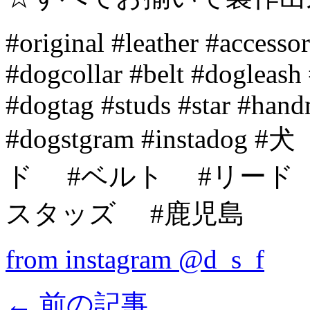
#original #leather #accesso
#dogcollar #belt #dogleash
#dogtag #studs #star #han
#dogstgram #instad
ド #ベルト #リート
スタッズ #鹿児島
from instagram @d_s_f
←
前の記事