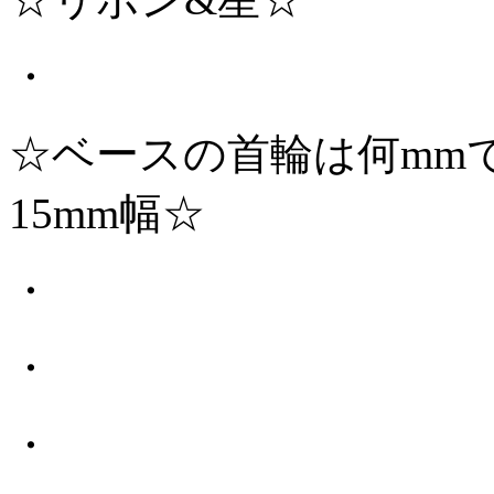
・
☆ベースの首輪は何mm
15mm幅☆
・
・
・