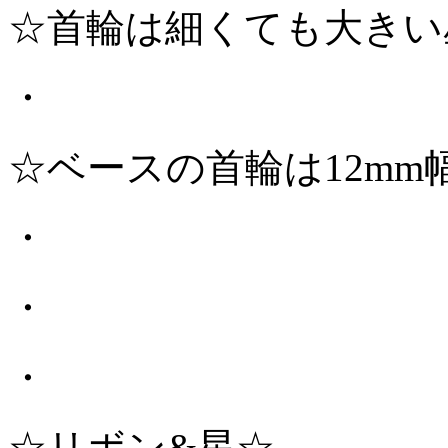
☆首輪は細くても大きい
・
☆ベースの首輪は12mm
・
・
・
☆リボン&星☆