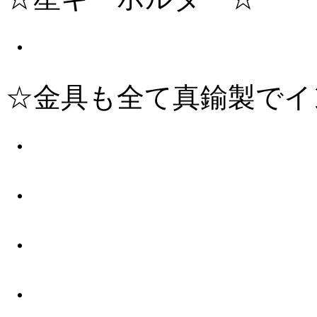
・
☆金具も全て真鍮製でイ
・
・
・
・