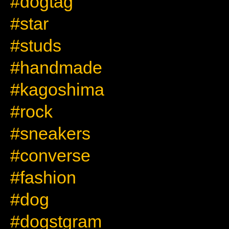
#dogtag
#star
#studs
#handmade
#kagoshima
#rock
#sneakers
#converse
#fashion
#dog
#dogstgram