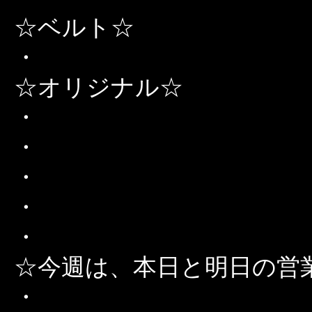
☆ベルト☆
・
☆オリジナル☆
・
・
・
・
・
☆今週は、本日と明日の営
・