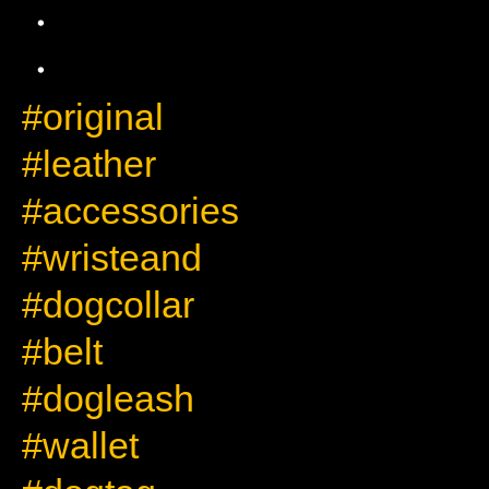
・
・
#original
#leather
#accessories
#wristeand
#dogcollar
#belt
#dogleash
#wallet