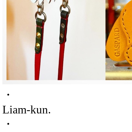
・
Liam-kun.
・