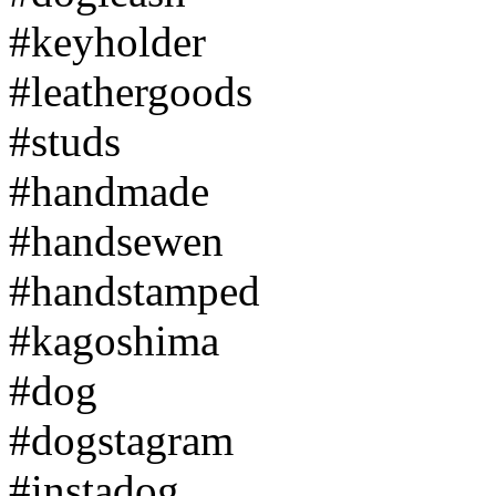
#keyholder
#leathergoods
#studs
#handmade
#handsewen
#handstamped
#kagoshima
#dog
#dogstagram
#instadog