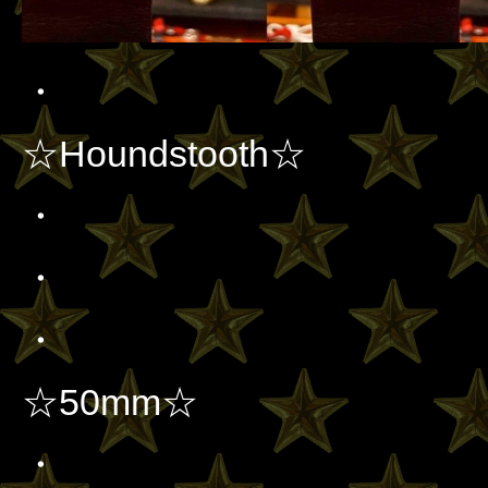
・
☆Houndstooth☆
・
・
・
☆50mm☆
・