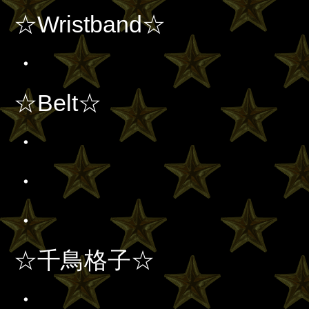
☆Wristband☆
・
☆Belt☆
・
・
・
☆千鳥格子☆
・