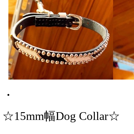
・
☆15mm幅Dog Collar☆