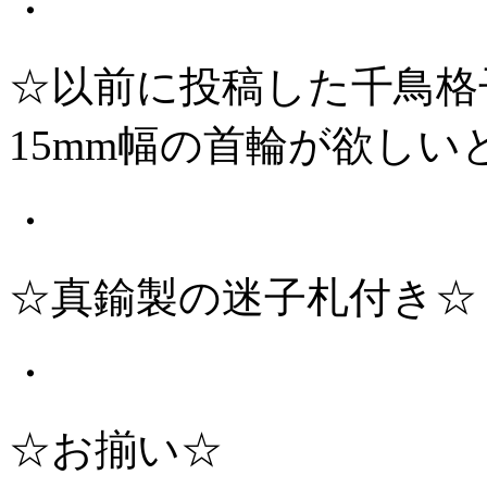
・
☆以前に投稿した千鳥格
15mm幅の首輪が欲し
・
☆真鍮製の迷子札付き☆
・
☆お揃い☆