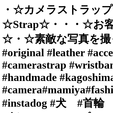
・☆カメラストラップ☆
☆Strap☆・・・☆
☆・☆素敵な写真を撮
#original #leather #acce
#camerastrap #wristban
#handmade #kagoshima
#camera#mamiya#fashi
#instadog #犬 