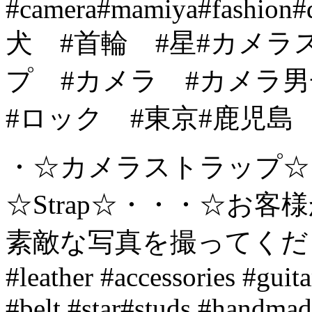
・☆カメラストラップ☆・
☆Strap☆・・・☆お
素敵な写真を撮ってください
#leather #accessories #guit
#belt #star#studs #handma