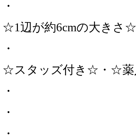
・
☆1辺が約6cmの大きさ
・
☆スタッズ付き☆・☆薬
・
・
・