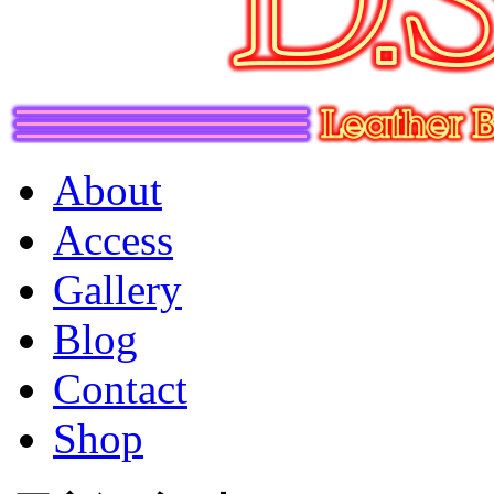
About
Access
Gallery
Blog
Contact
Shop