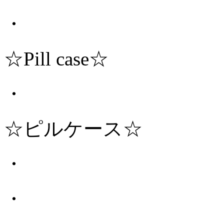
・
☆Pill case☆
・
☆ピルケース☆
・
・