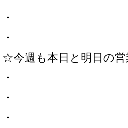
・
・
☆今週も本日と明日の営
・
・
・