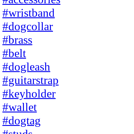
#wristband
#dogcollar
#brass
#belt
#dogleash
#guitarstrap
#keyholder
#wallet
#dogtag
#studs