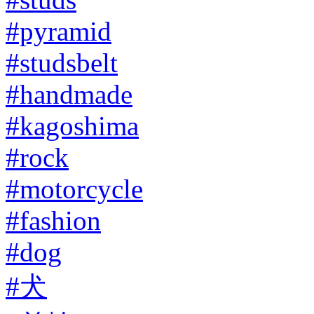
#pyramid
#studsbelt
#handmade
#kagoshima
#rock
#motorcycle
#fashion
#dog
#犬