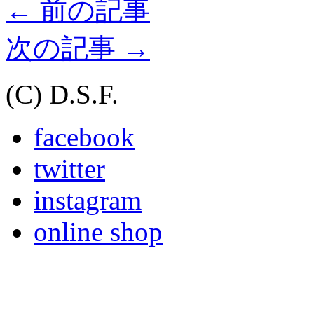
←
前の記事
次の記事
→
(C) D.S.F.
facebook
twitter
instagram
online shop