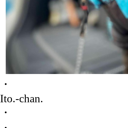
・
Ito.-chan.
・
・