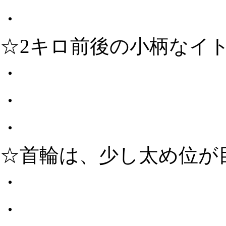
・
☆2キロ前後の小柄なイ
・
・
・
☆首輪は、少し太め位が
・
・