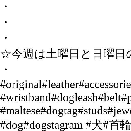
・
・
・
☆今週は土曜日と日曜日
・
#original#leather#accessori
#wristband#dogleash#belt#
#maltese#dogtag#studs#je
#dog#dogstagram 