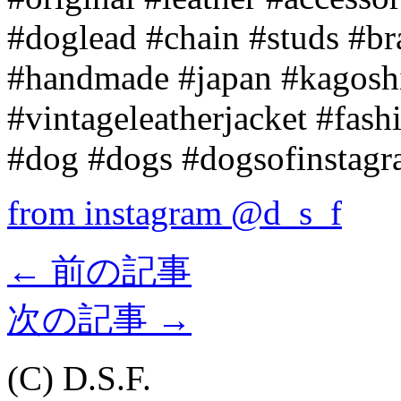
#doglead #chain #studs #b
#handmade #japan #kagosh
#vintageleatherjacket #fash
#dog #dogs #dogsofinstagr
from instagram @d_s_f
←
前の記事
次の記事
→
(C) D.S.F.