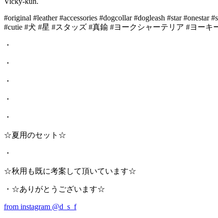
Vicky-kun.
#original #leather #accessories #dogcollar #dogleash #star #onestar
#cutie #犬 #星 #スタッズ #真鍮 #ヨークシャーテリア #ヨーキ
・
・
・
・
・
☆夏用のセット☆
・
☆秋用も既に考案して頂いています☆
・☆ありがとうございます☆
from instagram @d_s_f