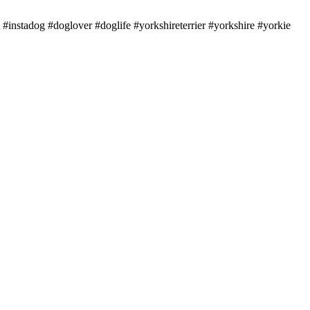
#instadog #doglover #doglife #yorkshireterrier #yorkshire #yorkie