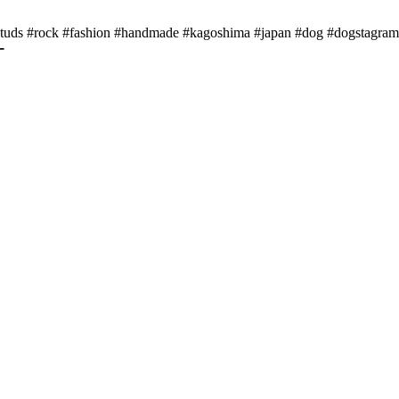
 #studs #rock #fashion #handmade #kagoshima #japan #dog #dogstagram 
ー