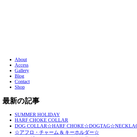
About
Access
Gallery
Blog
Contact
Shop
最新の記事
SUMMER HOLIDAY
HARF CHOKE COLLAR
DOG COLLAR☆HARF CHOKE☆DOGTAG☆NECKLA
☆アフロ・チャーム & キーホルダー☆