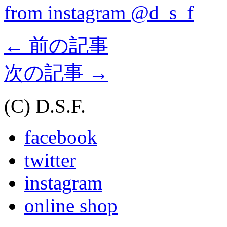
from instagram @d_s_f
←
前の記事
次の記事
→
(C) D.S.F.
facebook
twitter
instagram
online shop