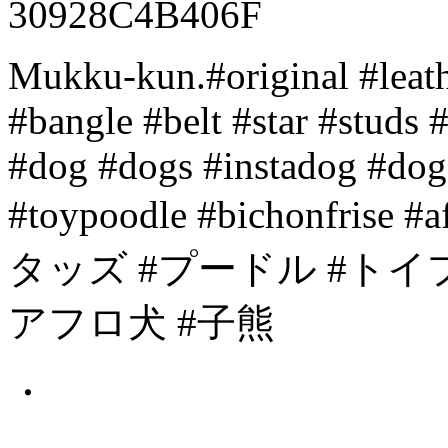
Mukku-kun.#original #leath
#bangle #belt #star #stud
#dog #dogs #instadog #dog
#toypoodle #bichonfrise
タッズ #プードル #トイ
アフロ犬 #子熊
・