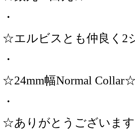
・
☆エルビスとも仲良く2
・
☆24mm幅Normal Colla
・
☆ありがとうございます